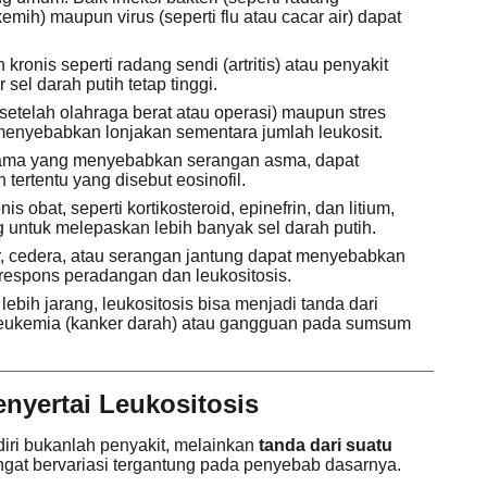
emih) maupun virus (seperti flu atau cacar air) dapat
ronis seperti radang sendi (artritis) atau penyakit
el darah putih tetap tinggi.
 setelah olahraga berat atau operasi) maupun stres
menyebabkan lonjakan sementara jumlah leukosit.
utama yang menyebabkan serangan asma, dapat
 tertentu yang disebut eosinofil.
s obat, seperti kortikosteroid, epinefrin, dan litium,
untuk melepaskan lebih banyak sel darah putih.
, cedera, atau serangan jantung dapat menyebabkan
respons peradangan dan leukositosis.
ebih jarang, leukositosis bisa menjadi tanda dari
i leukemia (kanker darah) atau gangguan pada sumsum
nyertai Leukositosis
ndiri bukanlah penyakit, melainkan
tanda dari suatu
angat bervariasi tergantung pada penyebab dasarnya.