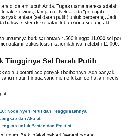
ntara di dalam tubuh Anda. Tugas utama mereka adalah
i bakteri, virus, dan jamur. Ketika ada "penjajah"
anyak tentara (sel darah putih) untuk berperang. Jadi,
nda bahwa sistem kekebalan tubuh Anda sedang aktif
sa umumnya berkisar antara 4.500 hingga 11.000 sel per
mengalami leukositosis jika jumlahnya melebihi 11.000.
 Tingginya Sel Darah Putih
ak selalu berarti ada penyakit berbahaya. Ada banyak
ri yang ringan hingga yang memerlukan perhatian medis
uti:
10: Kode Nyeri Perut dan Penggunaannya
 Lengkap dan Akurat
engkap untuk Pasien dan Praktisi
g umum. Baik infeksi bakteri (seperti radang