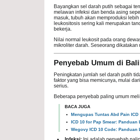
Bayangkan sel darah putih sebagai te
melawan infeksi dan benda asing sepert
masuk, tubuh akan memproduksi lebih b
leukositosis sering kali merupakan ta
bekerja.
Nilai normal leukosit pada orang dewa
mikroliter darah. Seseorang dikatakan 
Penyebab Umum di Balik
Peningkatan jumlah sel darah putih tid
faktor yang bisa memicunya, mulai da
serius.
Beberapa penyebab paling umum melip
BACA JUGA
Mengupas Tuntas Abd Pain ICD 
ICD 10 for Pap Smear: Panduan
Wegovy ICD 10 Code​: Panduan L
Infeksi:
Ini adalah penyebab palin