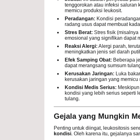
tenggorokan atau infeksi saluran k
memicu produksi leukosit.
Peradangan:
Kondisi peradangan k
radang usus dapat membuat kadar s
Stres Berat:
Stres fisik (misalnya
emosional yang signifikan dapat 
Reaksi Alergi:
Alergi parah, ter
meningkatkan jenis sel darah putih
Efek Samping Obat:
Beberapa jeni
dapat merangsang sumsum tulang 
Kerusakan Jaringan:
Luka bakar
kerusakan jaringan yang memicu 
Kondisi Medis Serius:
Meskipun l
kondisi yang lebih serius sepert
tulang.
Gejala yang Mungkin Me
Penting untuk diingat, leukositosis se
kondisi
. Oleh karena itu, gejalanya s