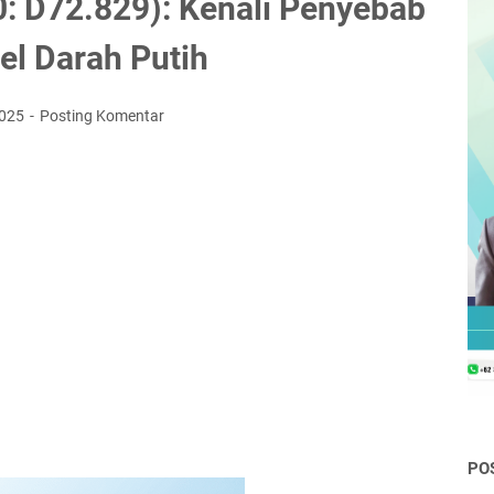
0: D72.829): Kenali Penyebab
el Darah Putih
2025
Posting Komentar
PO